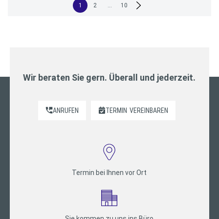
Seitennummerierung
1
2
…
10
der
Beiträge
Wir beraten Sie gern. Überall und jederzeit.
ANRUFEN
TERMIN
VEREINBAREN
Termin bei Ihnen vor Ort
Sie kommen zu uns ins Büro