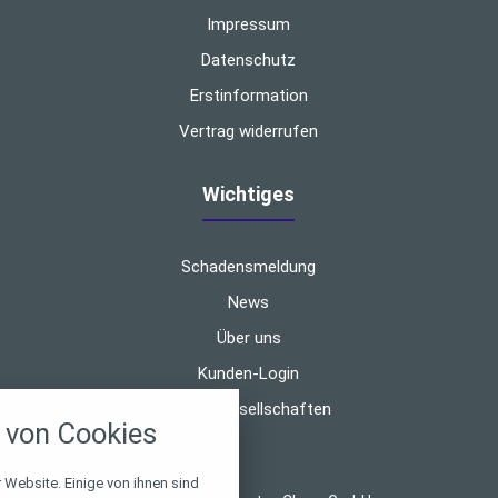
Impressum
Datenschutz
Erstinformation
Vertrag widerrufen
Wichtiges
Schadensmeldung
News
Über uns
nstellungen
Kunden-Login
Partnergesellschaften
über alle verwendeten Cookies und
von Cookies
chkeit folgende Kategorien zu
r zu blockieren.
 Website. Einige von ihnen sind