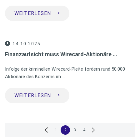
⟶
WEITERLESEN
14.10.2025
Finanzaufsicht muss Wirecard-Aktionäre …
Infolge der kriminellen Wirecard-Pleite fordern rund 50.000
Aktionäre des Konzerns im …
⟶
WEITERLESEN
Seitennummerierung
1
2
3
4
der