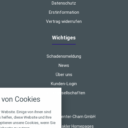
Datenschutz
Erstinformation
Vertrag widerrufen
Wichtiges
Schadensmeldung
News
Über uns
nstellungen
Kunden-Login
Partnergesellschaften
über alle verwendeten Cookies und
von Cookies
chkeit folgende Kategorien zu
r zu blockieren.
 Website. Einige von ihnen sind
© 2026 FinanzCenter-Cham GmbH
Notwendig
helfen, diese Website und Ihre
eptieren unsere Cookies, wenn Sie
Made with
❤
Makler Homepages